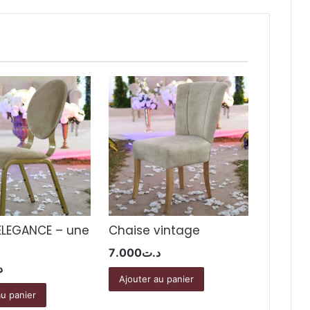
ELEGANCE – une
Chaise vintage
7.000
د.ت
د
Ajouter au panier
au panier