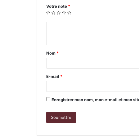
Votre note
*
V
o
t
Nom
*
r
e
a
E-mail
*
v
i
Enregistrer mon nom, mon e-mail et mon si
s
*