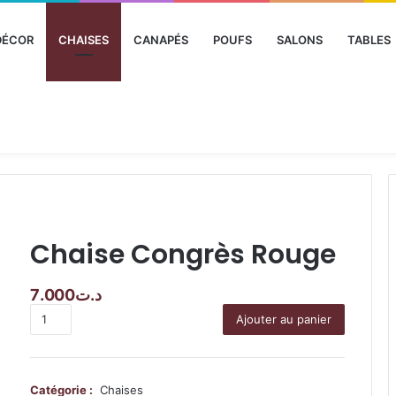
DÉCOR
CHAISES
CANAPÉS
POUFS
SALONS
TABLES
Chaise Congrès Rouge
7.000
د.ت
quantité
Ajouter au panier
de
Chaise
Congrès
Rouge
Catégorie :
Chaises