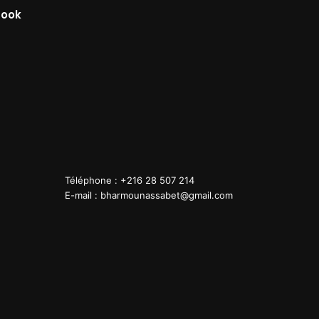
book
Showroom
Livraison
août 25, 2023
août 25, 2023
Showroom
Livraison
Téléphone : +216 28 507 214
E-mail : bharmounassabet@gmail.com