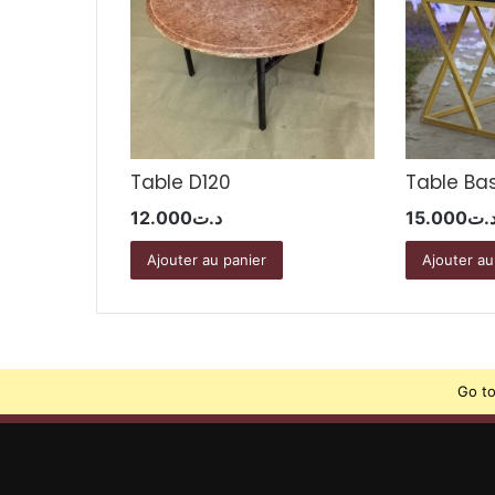
Table D120
Table Ba
12.000
د.ت
15.000
.ت
Ajouter au panier
Ajouter au
Go to