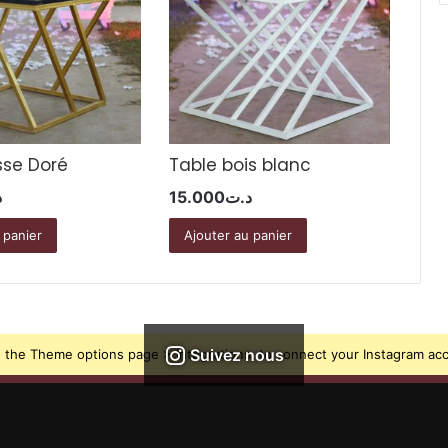
sse Doré
Table bois blanc
د
15.000
د.ت
 panier
Ajouter au panier
Suivez nous
 the Theme options page > Integrations, to connect your Instagram ac