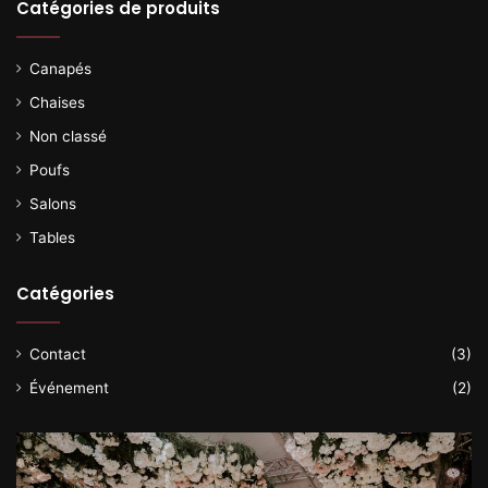
Catégories de produits
Canapés
Chaises
Non classé
Poufs
Salons
Tables
Catégories
Contact
(3)
Événement
(2)
Faites
As
de
en