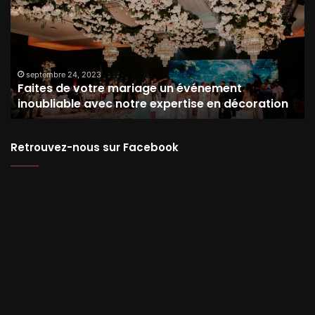
votre
li
mariage
un
événement
inoubliable
avec
septembre 24, 2023
Faites de votre mariage un événement
notre
inoubliable avec notre expertise en décoration
expertise
en
décoration
Retrouvez-nous sur Facebook